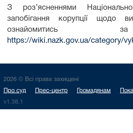
З роз’ясненнями Національн
запобігання корупції щодо ви
ознайомитись з
https://wiki.nazk.gov.ua/category/vy
2026 © Всі права захищені
Про суд
Прес-центр
Громадянам
Пока
v1.38.1