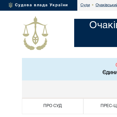
Очаківськи
Судова влада України
Суди
•
Очакі
Єдини
ПРО СУД
ПРЕС-Ц