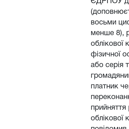
ЄДРПОУ дл
(доповнюєт
восьми ци
менше 8), 
облікової 
фізичної о
або серія 
громадянин
платник чер
переконанн
прийняття
облікової 