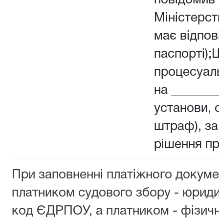
повідомив 
Міністерств
має відпов
паспорті);
процесуал
на _______
установи, о
штраф), з
рішення п
При заповненні платіжного докуме
платником судового збору - юрид
код ЄДРПОУ, а платником - фізич