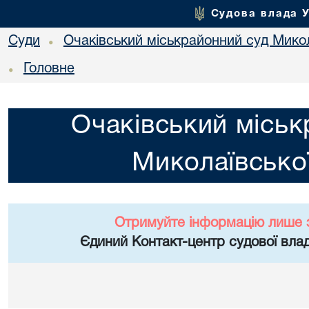
Судова влада 
Суди
Очаківський міськрайонний суд Микол
•
Головне
•
Очаківський міськ
Миколаївської
Отримуйте інформацію лише 
Єдиний Контакт-центр судової влад