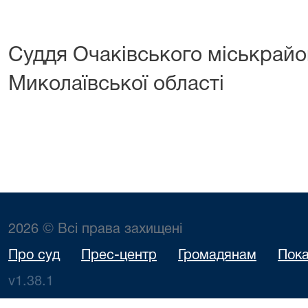
Суддя Очаківського міськрайо
Миколаївськ
Лариса
2026 © Всі права захищені
Про суд
Прес-центр
Громадянам
Пока
v1.38.1