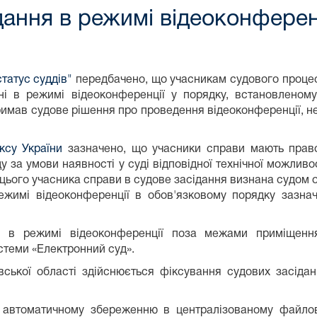
ання в режимі відеоконференц
татус суддів"
передбачено, що учасникам судового процес
ні в режимі відеоконференції у порядку, встановленом
имав судове рішення про проведення відеоконференції, неза
ксу України
зазначено, що учасники справи мають право
за умови наявності у суді відповідної технічної можливост
а цього учасника справи в судове засідання визнана судом 
жимі відеоконференції в обов'язковому порядку зазнача
ні в режимі відеоконференції поза межами приміщен
стеми «Електронний суд».
ської області здійснюється фіксування судових засідан
є автоматичному збереженню в централізованому файло