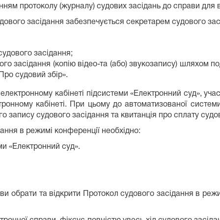
ням протоколу (журналу) судових засідань до справи для 
удового засідання забезпечується секретарем судового зас
судового засідання;
ого засідання (копію відео-та (або) звукозапису) шляхом по
Про судовий збір».
 електронному кабінеті підсистеми «Електронний суд», уча
тронному кабінеті. При цьому до автоматизованої систем
ого запису судового засідання та квитанція про сплату судо
ання в режимі конференції необхідно:
ми «Електронний суд».
ави обрати та відкрити Протокол судового засідання в реж