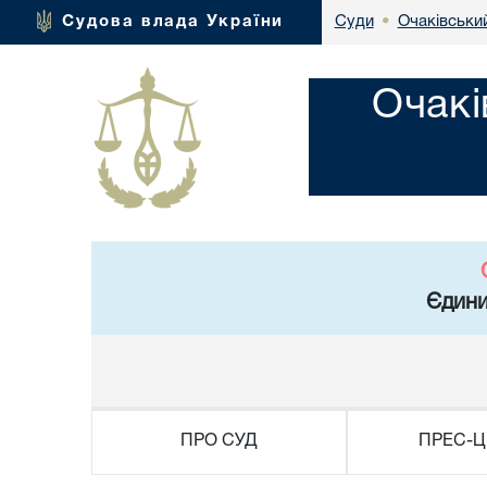
Очаківськи
Судова влада України
Суди
•
Очакі
Єдини
ПРО СУД
ПРЕС-Ц