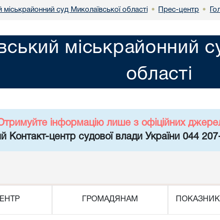
й міськрайонний суд Миколаївської області
Прес-центр
Го
•
•
вський міськрайонний с
області
Отримуйте інформацію лише з офіційних джере
й Контакт-центр судової влади України 044 207
ЕНТР
ГРОМАДЯНАМ
ПОКАЗНИК