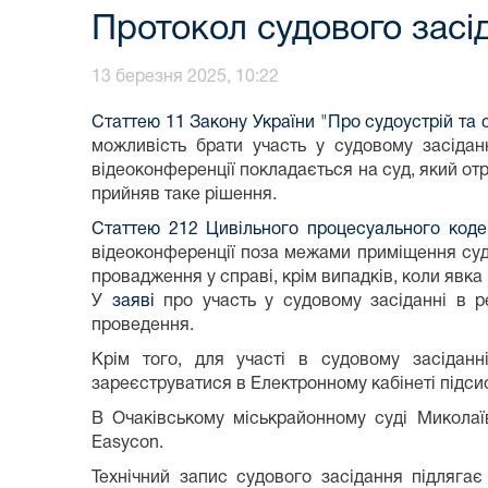
Протокол судового засід
13 березня 2025, 10:22
Статтею 11 Закону України "Про судоустрій та с
можливість брати участь у судовому засідан
відеоконференції покладається на суд, який отр
прийняв таке рішення.
Статтею 212 Цивільного процесуального коде
відеоконференції поза межами приміщення суду 
провадження у справі, крім випадків, коли явк
У
заяві
про участь у судовому засіданні в ре
проведення.
Крім того, для участі в судовому засідан
зареєструватися в Електронному кабінеті підси
В Очаківському міськрайонному суді Миколаїв
Easycon.
Технічний запис судового засідання підляга