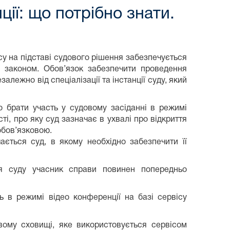
ії: що потрібно знати.
у на підставі судового рішення забезпечується
у законом. Обов’язок забезпечити проведення
лежно від спеціалізації та інстанції суду, який
 брати участь у судовому засіданні в режимі
і, про яку суд зазначає в ухвалі про відкриття
обов’язковою.
ється суд, в якому необхідно забезпечити її
ня суду учасник справи повинен попередньо
ь в режимі відео конференції на базі сервісу
вому сховищі, яке використовується сервісом