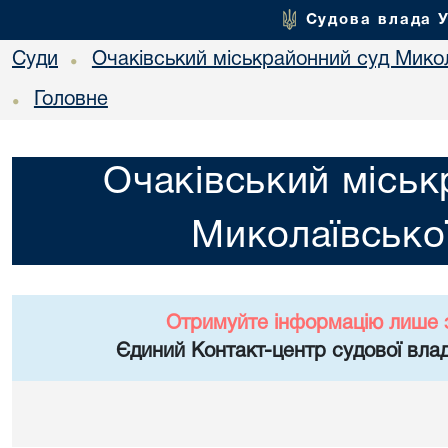
Судова влада 
Суди
Очаківський міськрайонний суд Микол
•
Головне
•
Очаківський міськ
Миколаївської
Отримуйте інформацію лише 
Єдиний Контакт-центр судової влад