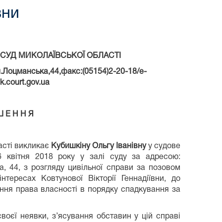
вни
СУД МИКОЛАЇВСЬКОЇ ОБЛАСТІ
л.Лоцманська,44,факс:(05154)2-20-18/e-
k
.
court
.
gov
.
ua
Ш Е Н Н Я
асті викликає
Кубишкіну Ольгу Іванівну
у судове
6 квітня 2018 року у залі суду за адресою:
а, 44, з розгляду цивільної справи за позовом
інтересах Ковтунової Вікторії Геннадіївни, до
ання права власності в порядку спадкування за
оєї неявки, з’ясування обставин у цій справі