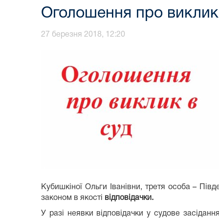
Оголошення про виклик 
27 березня 2018, 12:20
Кубишкіної Ольги Іванівни, третя особа – Пів
законом в якості
відповідачки.
У разі неявки відповідачки у судове засідан