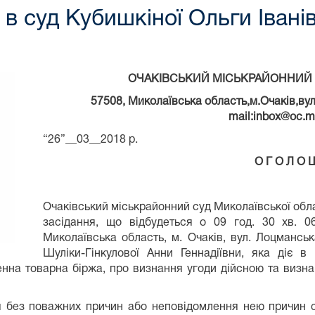
в суд Кубишкіної Ольги Івані
ОЧАКІВСЬКИЙ МІСЬКРАЙОННИЙ 
57508, Миколаївська область,м.Очаків,ву
mail:i
nbox
@
oc
.
m
“26”__03__2018 р.
О Г О Л О 
Очаківський міськрайонний суд Миколаївської обл
засідання, що відбудеться о 09 год. 30 хв. 0
Миколаївська область, м. Очаків, вул. Лоцманськ
Шуліки-Гінкулової Анни Геннадіївни, яка діє в 
денна товарна біржа, про визнання угоди дійсною та визн
ня без поважних причин або неповідомлення нею причин св