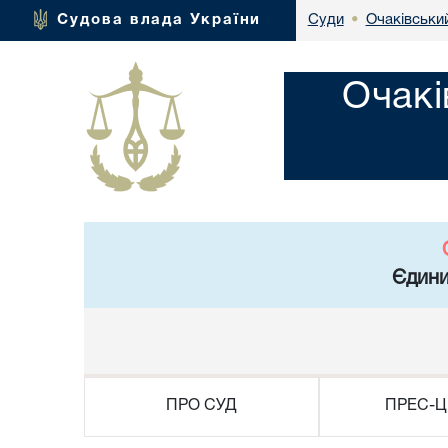
Очаківськи
Судова влада України
Суди
•
Очакі
Єдини
ПРО СУД
ПРЕС-Ц