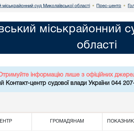
й міськрайонний суд Миколаївської області
Прес-центр
Го
•
•
вський міськрайонний с
області
Отримуйте інформацію лише з офіційних джере
й Контакт-центр судової влади України 044 207
ЕНТР
ГРОМАДЯНАМ
ПОКАЗНИК