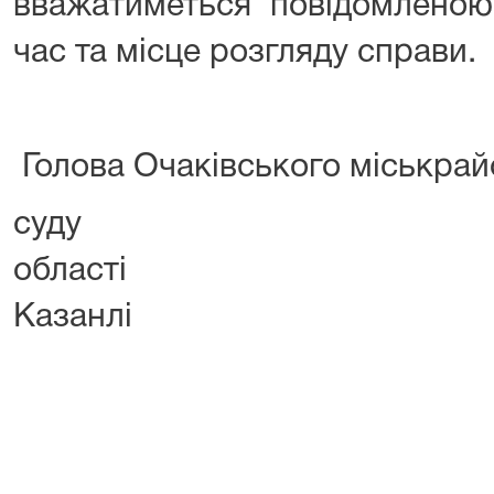
вважатиметься повідомлено
час та місце розгляду справи.
Голова Очаківського міськрай
суду Микол
област
Казанлі