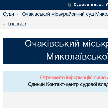
Судова влада 
Суди
Очаківський міськрайонний суд Микол
•
Головне
•
Очаківський міськ
Миколаївської
Отримуйте інформацію лише 
Єдиний Контакт-центр судової влад