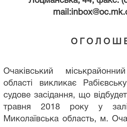
Лоцманська
, 44, факс: 
mail:i
nbox
@
oc
.
mk
.
О Г О Л О Ш 
Очаківський міськрайонни
області викликає Рабієвськ
судове засідання, що відбудет
травня 2018 року у зал
Миколаївська область, м. Очак