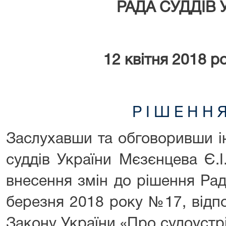
РАДА СУДДІВ 
12 квітня 2018
ро
Р І Ш Е Н Н 
Заслухавши та обговоривши і
суддів України Мєзєнцева Є.І
внесення змін до рішення Рад
березня 2018 року №17, відпов
Закону України «Про судоустрій