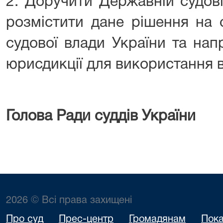
2. Доручити Державній судові
розмістити дане рішення на 
судової влади України та нап
юрисдикції для використання в
Голова
Ради суддів Укра
2026 © Всі права захищені
Про суд
Прес-центр
Громадянам
Пока