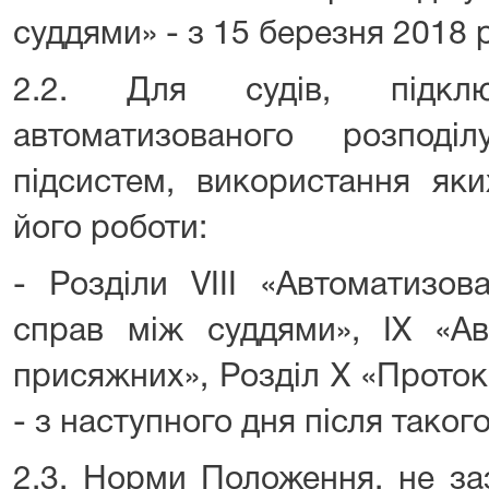
суддями» - з 15 березня 2018 
2.2. Для судів, підкл
автоматизованого розпод
підсистем, використання як
його роботи:
- Розділи VIIІ «Автоматизов
справ між суддями», ІХ «Ав
присяжних», Розділ Х «Проток
- з наступного дня після таког
2.3. Норми Положення, не зазн