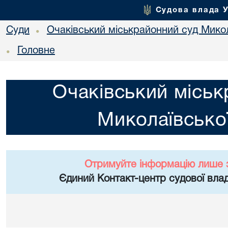
Судова влада 
Суди
Очаківський міськрайонний суд Микол
•
Головне
•
Очаківський міськ
Миколаївської
Отримуйте інформацію лише 
Єдиний Контакт-центр судової влад