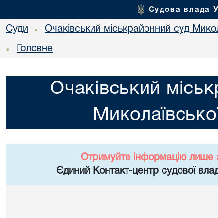
Судова влада 
Суди
Очаківський міськрайонний суд Микол
•
Головне
•
Очаківський міськ
Миколаївської
Отримуйте інформацію лише 
Єдиний Контакт-центр судової влад