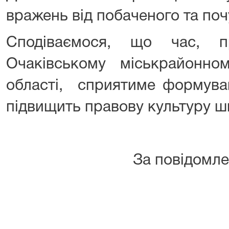
вражень від побаченого та поч
Сподіваємося, що час, п
Очаківському міськрайонном
області, сприятиме формува
підвищить правову культуру ш
За повідомленн