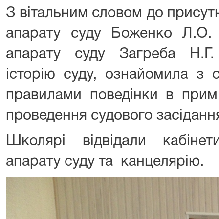
З вітальним словом до присут
апарату суду Боженко Л.О.
апарату суду Загреба Н.Г
історію суду, ознайомила з 
правилами поведінки в примі
проведення судового засіданн
Школярі відвідали кабінети
апарату суду та канцелярію.