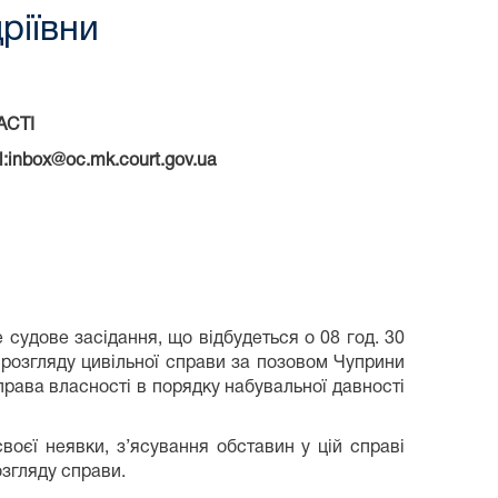
ріївни
АСТІ
:i
nbox
@
oc
.
mk
.
court
.
gov
.
ua
 судове засідання, що відбудеться о 08 год. 30
з розгляду цивільної справи за позовом Чуприни
рава власності в порядку набувальної давності
оєї неявки, з’ясування обставин у цій справі
озгляду справи.