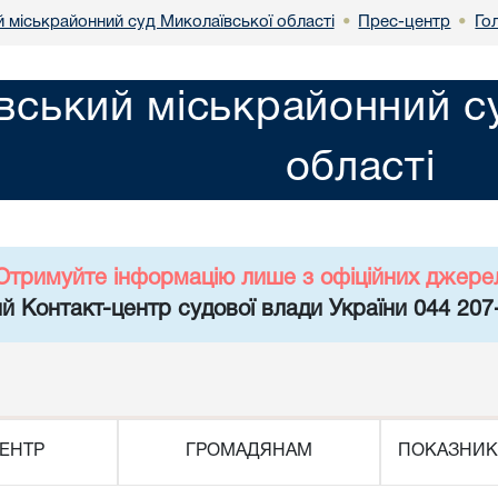
й міськрайонний суд Миколаївської області
Прес-центр
Го
•
•
вський міськрайонний с
області
Отримуйте інформацію лише з офіційних джере
й Контакт-центр судової влади України 044 207
ЕНТР
ГРОМАДЯНАМ
ПОКАЗНИК