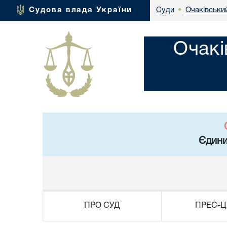
Очаківськи
Судова влада України
Суди
•
Очакі
Єдини
ПРО СУД
ПРЕС-Ц