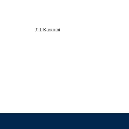
ті Л.І. Казанлі