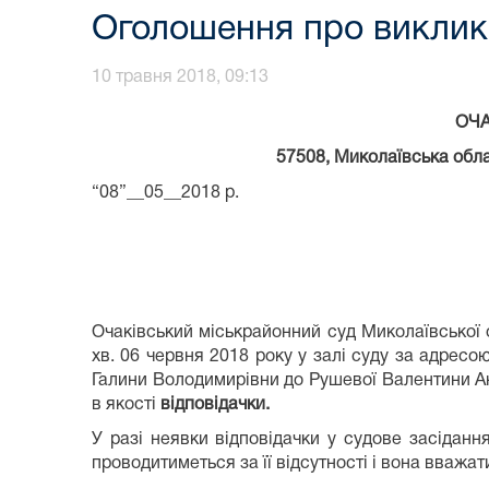
Оголошення про виклик 
10 травня 2018, 09:13
ОЧА
57508, Миколаївська обла
“08”__05__2018 р.
Очаківський міськрайонний суд Миколаївської
хв. 06 червня 2018 року у залі суду за адресо
Галини Володимирівни до Рушевої Валентини Ан
в якості
відповідачки.
У разі неявки відповідачки у судове засідан
проводитиметься за її відсутності і вона вваж