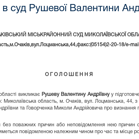
в суд Рушевої Валентини Анд
КІВСЬКИЙ МІСЬКРАЙОННИЙ СУД МИКОЛАЇВСЬКОЇ ОБЛ
сть,м.Очаків,вул.Лоцманська,44,факс:(05154)2-20-18/e-mail
О Г О Л О Ш Е Н Н Я
 області викликає
Рушеву Валентину Андріївну
у підготовче
ю: Миколаївська область, м. Очаків, вул. Лоцманська, 44, 
дріївни та Говорченка Миколи Андрійовича про визнання п
ня без поважних причин або неповідомлення нею причин св
атиметься повідомленою належним чином про час та місце р