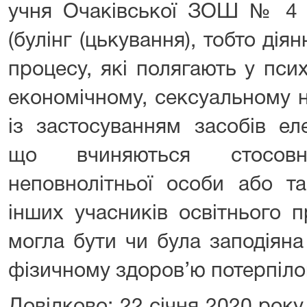
учня Очаківської ЗОШ № 4 з
(булінг (цькування), тобто дія
процесу, які полягають у пси
економічному, сексуальному н
із застосуванням засобів ел
що вчиняються стосовн
неповнолітньої особи або т
інших учасників освітнього п
могла бути чи була заподіян
фізичному здоров’ю потерпілог