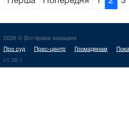
Перша
Попередня
1
2
3
2026 © Всі права захищені
Про суд
Прес-центр
Громадянам
Пока
v1.38.1