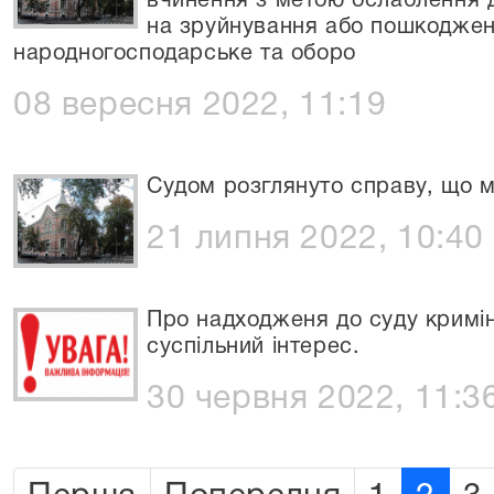
вчинення з метою ослаблення 
на зруйнування або пошкоджен
народногосподарське та оборо
08 вересня 2022, 11:19
Судом розглянуто справу, що м
21 липня 2022, 10:40
Про надходженя до суду кримі
суспільний інтерес.
30 червня 2022, 11:3